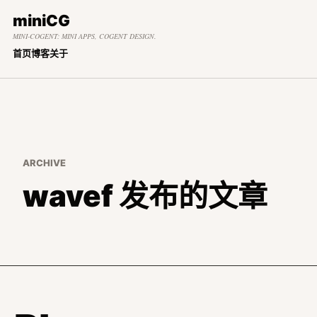
miniCG
MINI-COGENT: MINI APPS, COGENT DESIGN.
首页
博客
关于
ARCHIVE
wavef 发布的文章