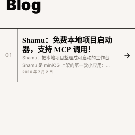
Blog
Shamu：免费本地项目启动
器，支持 MCP 调用！
→
01
Shamu：把本地项目整理成可启动的工作台
Shamu 是 miniCG 上架的第一款小应用：一
2026 年 7 月 2 日
个本地项目启动器。它不试图替代你的编辑
器、终端或项目管理工具，而是把项目路径、
分类、常用编辑...